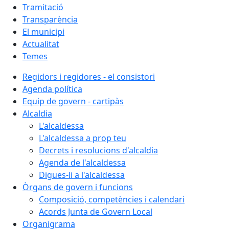
Tramitació
Transparència
El municipi
Actualitat
Temes
Regidors i regidores - el consistori
Agenda política
Equip de govern - cartipàs
Alcaldia
L'alcaldessa
L'alcaldessa a prop teu
Decrets i resolucions d'alcaldia
Agenda de l'alcaldessa
Digues-li a l'alcaldessa
Òrgans de govern i funcions
Composició, competències i calendari
Acords Junta de Govern Local
Organigrama