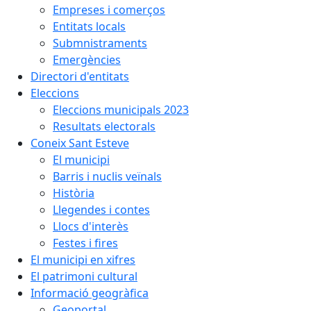
Empreses i comerços
Entitats locals
Submnistraments
Emergències
Directori d'entitats
Eleccions
Eleccions municipals 2023
Resultats electorals
Coneix Sant Esteve
El municipi
Barris i nuclis veïnals
Història
Llegendes i contes
Llocs d'interès
Festes i fires
El municipi en xifres
El patrimoni cultural
Informació geogràfica
Geoportal