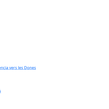
lència vers les Dones
ó