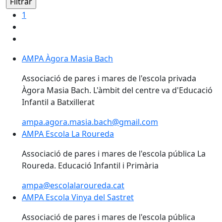
1
AMPA Àgora Masia Bach
Associació de pares i mares de l'escola privada
Àgora Masia Bach. L'àmbit del centre va d'Educació
Infantil a Batxillerat
ampa.agora.masia.bach@gmail.com
AMPA Escola La Roureda
AMPA Escola La Roureda
Associació de pares i mares de l'escola pública La
Roureda. Educació Infantil i Primària
ampa@escolalaroureda.cat
AMPA Escola Vinya del Sastret
Associació de pares i mares de l'escola pública