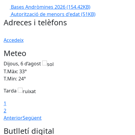
Bases Andròmines 2026
(154.42KB)
Autorització de menors d'edat
(51KB)
Adreces i telèfons
Accedeix
Meteo
Dijous, 6 d’agost
D
T.Màx: 33°
T
T.Min: 24°
T
Tarda
1
2
Anterior
Següent
Butlletí digital