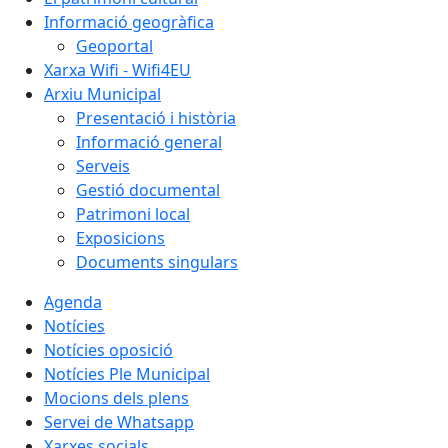
Informació geogràfica
Geoportal
Xarxa Wifi - Wifi4EU
Arxiu Municipal
Presentació i història
Informació general
Serveis
Gestió documental
Patrimoni local
Exposicions
Documents singulars
Agenda
Notícies
Notícies oposició
Notícies Ple Municipal
Mocions dels plens
Servei de Whatsapp
Xarxes socials