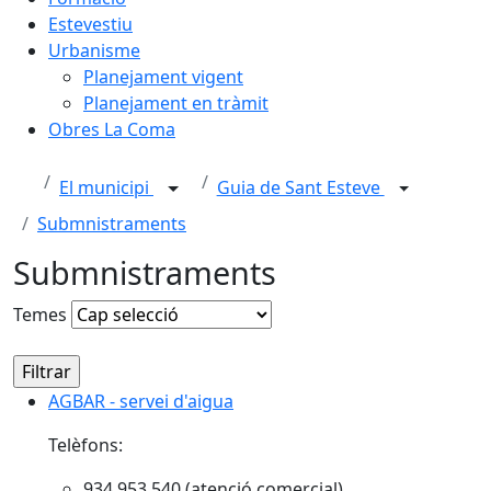
Estevestiu
Urbanisme
Planejament vigent
Planejament en tràmit
Obres La Coma
El municipi
Guia de Sant Esteve
Submnistraments
Submnistraments
Temes
AGBAR - servei d'aigua
AGBAR - servei d'aigua
Telèfons:
934 953 540 (atenció comercial)