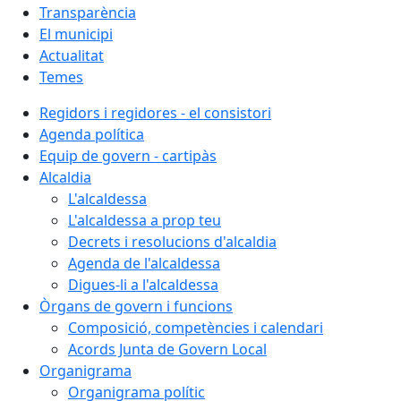
Transparència
El municipi
Actualitat
Temes
Regidors i regidores - el consistori
Agenda política
Equip de govern - cartipàs
Alcaldia
L'alcaldessa
L'alcaldessa a prop teu
Decrets i resolucions d'alcaldia
Agenda de l'alcaldessa
Digues-li a l'alcaldessa
Òrgans de govern i funcions
Composició, competències i calendari
Acords Junta de Govern Local
Organigrama
Organigrama polític