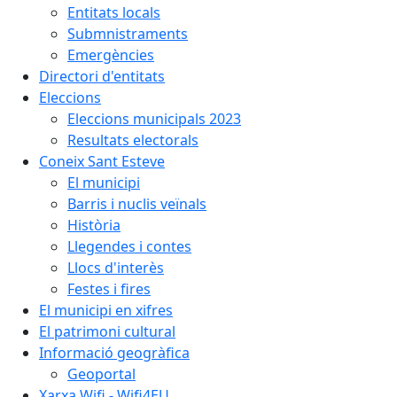
Entitats locals
Submnistraments
Emergències
Directori d'entitats
Eleccions
Eleccions municipals 2023
Resultats electorals
Coneix Sant Esteve
El municipi
Barris i nuclis veïnals
Història
Llegendes i contes
Llocs d'interès
Festes i fires
El municipi en xifres
El patrimoni cultural
Informació geogràfica
Geoportal
Xarxa Wifi - Wifi4EU