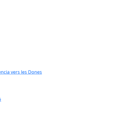
lència vers les Dones
ó