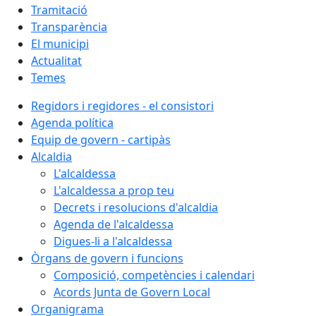
Tramitació
Transparència
El municipi
Actualitat
Temes
Regidors i regidores - el consistori
Agenda política
Equip de govern - cartipàs
Alcaldia
L'alcaldessa
L'alcaldessa a prop teu
Decrets i resolucions d'alcaldia
Agenda de l'alcaldessa
Digues-li a l'alcaldessa
Òrgans de govern i funcions
Composició, competències i calendari
Acords Junta de Govern Local
Organigrama