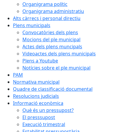
Organigrama polític
Organigrama administratiu
Alts càrrecs i personal directiu
Plens municipals
Convocatòries dels plens
Mocions del ple municipal
Actes dels plens muncipals
Videoactes dels plens municipals
Plens a Youtube
Notícies sobre el ple municipal
PAM
Normativa municipal
Quadre de classificació documental
Resolucions judicials
Informació econòmica
Què és un pressupost?
El presssupost
Execució trimestral
Estabilitat pressupostària