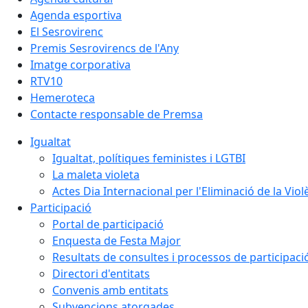
Agenda esportiva
El Sesrovirenc
Premis Sesrovirencs de l'Any
Imatge corporativa
RTV10
Hemeroteca
Contacte responsable de Premsa
Igualtat
Igualtat, polítiques feministes i LGTBI
La maleta violeta
Actes Dia Internacional per l'Eliminació de la Vio
Participació
Portal de participació
Enquesta de Festa Major
Resultats de consultes i processos de participaci
Directori d'entitats
Convenis amb entitats
Subvencions atorgades