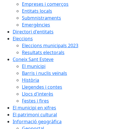
Empreses i comerços
Entitats locals
Submnistraments
Emergències
Directori d'entitats
Eleccions
Eleccions municipals 2023
Resultats electorals
Coneix Sant Esteve
El municipi
Barris i nuclis veïnals
Història
Llegendes i contes
Llocs d'interès
Festes i fires
El municipi en xifres
El patrimoni cultural
Informació geogràfica
Geoportal