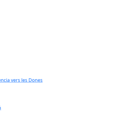
lència vers les Dones
ó