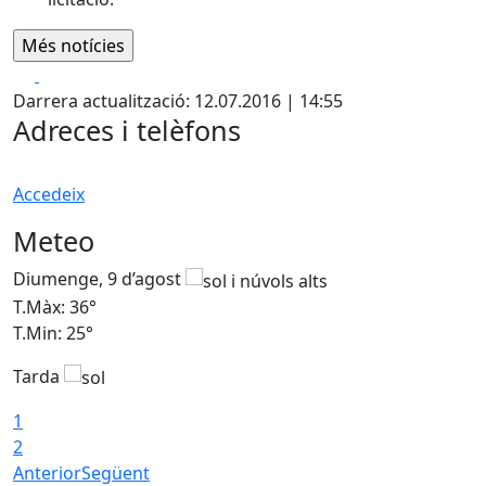
Facebook
X
Darrera actualització: 12.07.2016 | 14:55
Adreces i telèfons
Accedeix
Meteo
Diumenge, 9 d’agost
D
T.Màx: 36°
T
T.Min: 25°
T
Tarda
T
1
2
Anterior
Següent