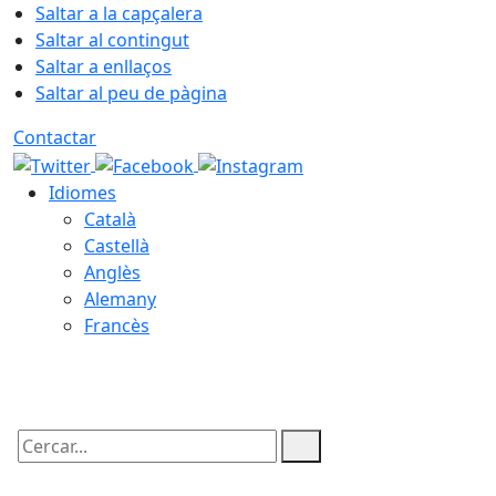
Saltar a la capçalera
Saltar al contingut
Saltar a enllaços
Saltar al peu de pàgina
Contactar
Idiomes
Català
Castellà
Anglès
Alemany
Francès
08.08.2026 | 12:20
Cercar: