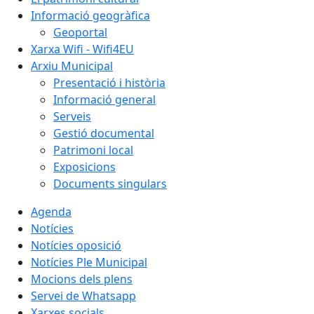
Informació geogràfica
Geoportal
Xarxa Wifi - Wifi4EU
Arxiu Municipal
Presentació i història
Informació general
Serveis
Gestió documental
Patrimoni local
Exposicions
Documents singulars
Agenda
Notícies
Notícies oposició
Notícies Ple Municipal
Mocions dels plens
Servei de Whatsapp
Xarxes socials