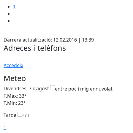
1
Facebook
X
Darrera actualització: 12.02.2016 | 13:39
Adreces i telèfons
Accedeix
Meteo
Divendres, 7 d’agost
D
T.Màx: 33°
T
T.Min: 23°
T
Tarda
1