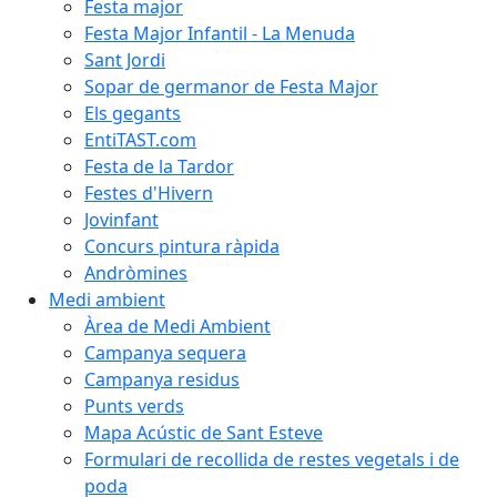
Festa major
Festa Major Infantil - La Menuda
Sant Jordi
Sopar de germanor de Festa Major
Els gegants
EntiTAST.com
Festa de la Tardor
Festes d'Hivern
Jovinfant
Concurs pintura ràpida
Andròmines
Medi ambient
Àrea de Medi Ambient
Campanya sequera
Campanya residus
Punts verds
Mapa Acústic de Sant Esteve
Formulari de recollida de restes vegetals i de
poda