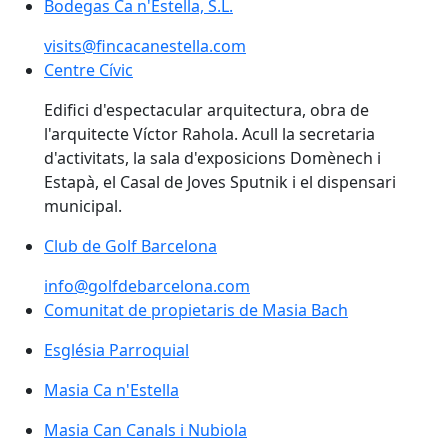
Bodegas Ca n'Estella, S.L.
visits@fincacanestella.com
Centre Cívic
Edifici d'espectacular arquitectura, obra de
l'arquitecte Víctor Rahola. Acull la secretaria
d'activitats, la sala d'exposicions Domènech i
Estapà, el Casal de Joves Sputnik i el dispensari
municipal.
Club de Golf Barcelona
Club de Golf Barcelona
info@golfdebarcelona.com
Comunitat de propietaris de Masia Bach
Església Parroquial
Església Parroquial
Masia Ca n'Estella
Masia Can Canals i Nubiola