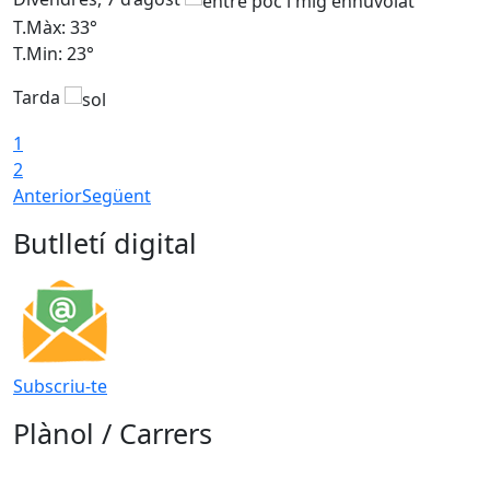
T.Màx: 33°
T
T.Min: 23°
T
Tarda
1
2
Anterior
Següent
Butlletí digital
Subscriu-te
Plànol / Carrers