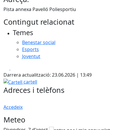
Pista annexa Pavelló Poliesportiu
Contingut relacionat
Temes
Benestar social
Esports
Joventut
Facebook
X
Darrera actualització: 23.06.2026 | 13:49
Cartell
cartell
Adreces i telèfons
Accedeix
Meteo
Divendres, 7 d’agost
D