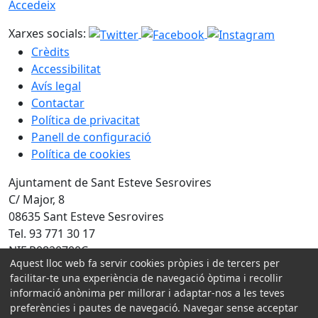
Accedeix
Xarxes socials:
Crèdits
Accessibilitat
Avís legal
Contactar
Política de privacitat
Panell de configuració
Política de cookies
Ajuntament de Sant Esteve Sesrovires
C/ Major, 8
08635 Sant Esteve Sesrovires
Tel. 93 771 30 17
NIF P0820700C
Aquest lloc web fa servir cookies pròpies i de tercers per
Amb la col·laboració de:
facilitar-te una experiència de navegació òptima i recollir
informació anònima per millorar i adaptar-nos a les teves
preferències i pautes de navegació. Navegar sense acceptar