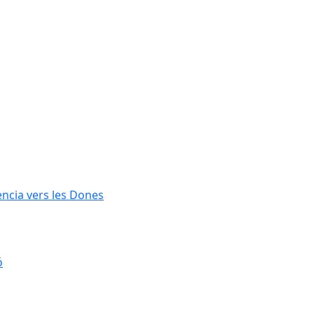
lència vers les Dones
ó