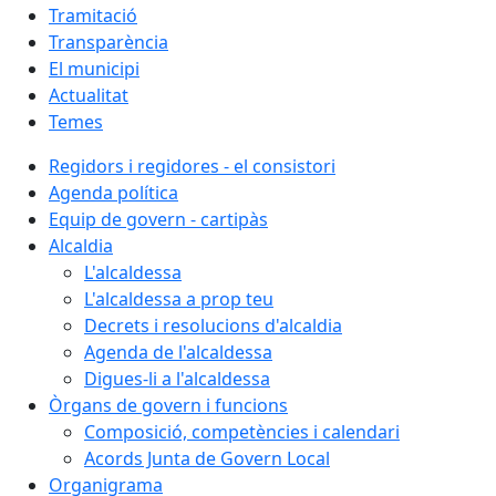
Tramitació
Transparència
El municipi
Actualitat
Temes
Regidors i regidores - el consistori
Agenda política
Equip de govern - cartipàs
Alcaldia
L'alcaldessa
L'alcaldessa a prop teu
Decrets i resolucions d'alcaldia
Agenda de l'alcaldessa
Digues-li a l'alcaldessa
Òrgans de govern i funcions
Composició, competències i calendari
Acords Junta de Govern Local
Organigrama