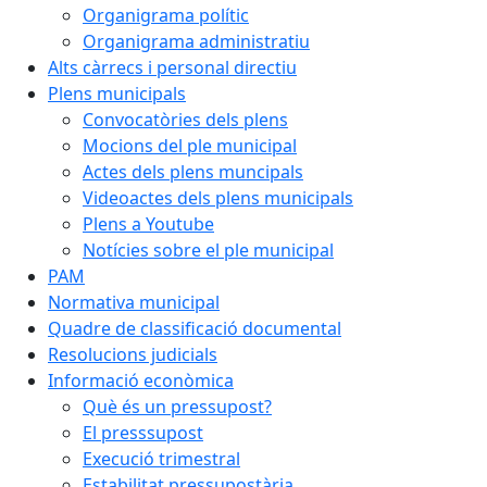
Organigrama polític
Organigrama administratiu
Alts càrrecs i personal directiu
Plens municipals
Convocatòries dels plens
Mocions del ple municipal
Actes dels plens muncipals
Videoactes dels plens municipals
Plens a Youtube
Notícies sobre el ple municipal
PAM
Normativa municipal
Quadre de classificació documental
Resolucions judicials
Informació econòmica
Què és un pressupost?
El presssupost
Execució trimestral
Estabilitat pressupostària