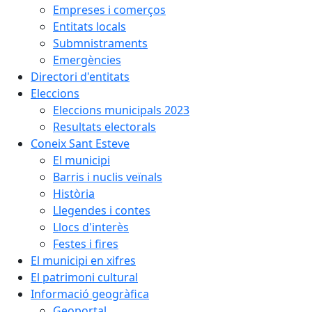
Empreses i comerços
Entitats locals
Submnistraments
Emergències
Directori d'entitats
Eleccions
Eleccions municipals 2023
Resultats electorals
Coneix Sant Esteve
El municipi
Barris i nuclis veïnals
Història
Llegendes i contes
Llocs d'interès
Festes i fires
El municipi en xifres
El patrimoni cultural
Informació geogràfica
Geoportal