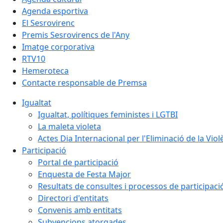
Agenda esportiva
El Sesrovirenc
Premis Sesrovirencs de l'Any
Imatge corporativa
RTV10
Hemeroteca
Contacte responsable de Premsa
Igualtat
Igualtat, polítiques feministes i LGTBI
La maleta violeta
Actes Dia Internacional per l'Eliminació de la Vio
Participació
Portal de participació
Enquesta de Festa Major
Resultats de consultes i processos de participaci
Directori d'entitats
Convenis amb entitats
Subvencions atorgades