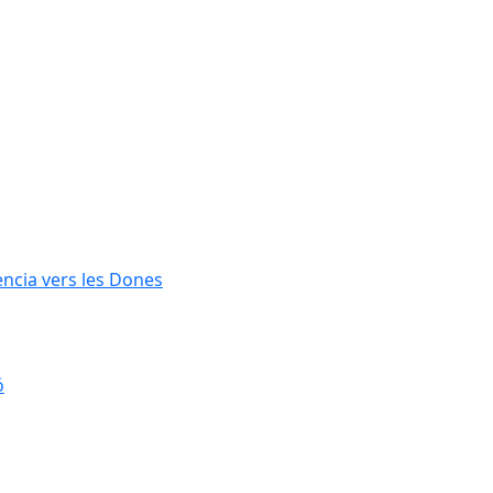
lència vers les Dones
ó