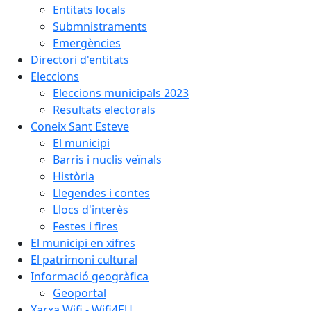
Entitats locals
Submnistraments
Emergències
Directori d'entitats
Eleccions
Eleccions municipals 2023
Resultats electorals
Coneix Sant Esteve
El municipi
Barris i nuclis veïnals
Història
Llegendes i contes
Llocs d'interès
Festes i fires
El municipi en xifres
El patrimoni cultural
Informació geogràfica
Geoportal
Xarxa Wifi - Wifi4EU