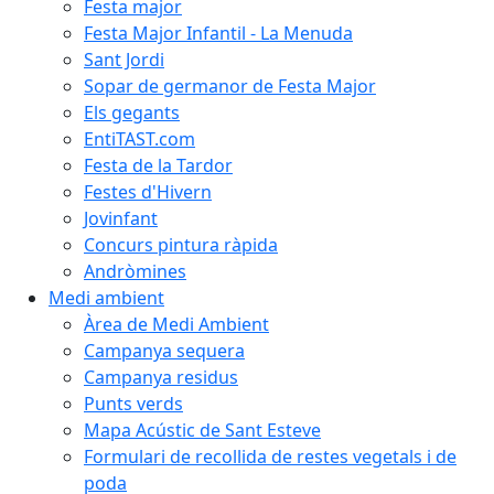
Festa major
Festa Major Infantil - La Menuda
Sant Jordi
Sopar de germanor de Festa Major
Els gegants
EntiTAST.com
Festa de la Tardor
Festes d'Hivern
Jovinfant
Concurs pintura ràpida
Andròmines
Medi ambient
Àrea de Medi Ambient
Campanya sequera
Campanya residus
Punts verds
Mapa Acústic de Sant Esteve
Formulari de recollida de restes vegetals i de
poda