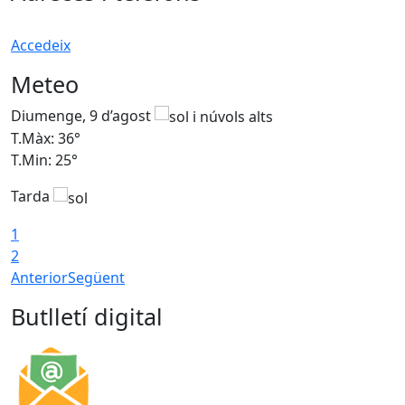
Accedeix
Meteo
Diumenge, 9 d’agost
D
T.Màx: 36°
T
T.Min: 25°
T
Tarda
T
1
2
Anterior
Següent
Butlletí digital