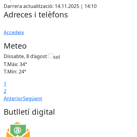
Darrera actualització: 14.11.2025 | 14:10
Adreces i telèfons
Accedeix
Meteo
Dissabte, 8 d’agost
D
T.Màx: 34°
T
T.Min: 24°
T
1
2
Anterior
Següent
Butlletí digital