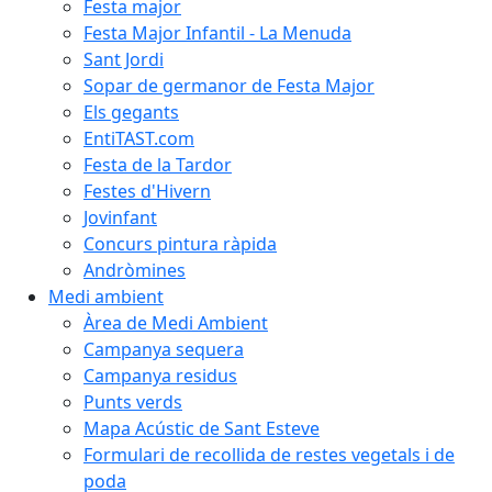
Festa major
Festa Major Infantil - La Menuda
Sant Jordi
Sopar de germanor de Festa Major
Els gegants
EntiTAST.com
Festa de la Tardor
Festes d'Hivern
Jovinfant
Concurs pintura ràpida
Andròmines
Medi ambient
Àrea de Medi Ambient
Campanya sequera
Campanya residus
Punts verds
Mapa Acústic de Sant Esteve
Formulari de recollida de restes vegetals i de
poda