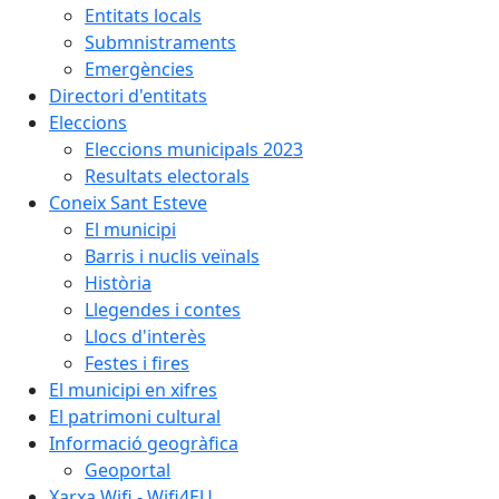
Entitats locals
Submnistraments
Emergències
Directori d'entitats
Eleccions
Eleccions municipals 2023
Resultats electorals
Coneix Sant Esteve
El municipi
Barris i nuclis veïnals
Història
Llegendes i contes
Llocs d'interès
Festes i fires
El municipi en xifres
El patrimoni cultural
Informació geogràfica
Geoportal
Xarxa Wifi - Wifi4EU