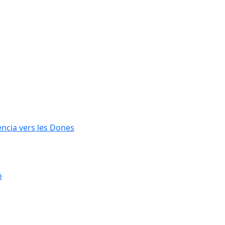
lència vers les Dones
ó