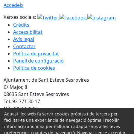
Accedeix
Xarxes socials:
Crèdits
Accessibilitat
Avís legal
Contactar
Política de privacitat
Panell de configuració
Política de cookies
Ajuntament de Sant Esteve Sesrovires
C/ Major, 8
08635 Sant Esteve Sesrovires
Tel. 93 771 30 17
NIF P0820700C
Aquest lloc web fa servir cookies pròpies i de tercers per
facilitar-te una experiència de navegació òptima i recollir
Amb la col·laboració de:
informació anònima per millorar i adaptar-nos a les teves
preferències i pautes de navegació. Navegar sense acceptar