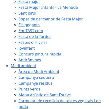
Festa major
Festa Major Infantil - La Menuda
Sant Jordi
Sopar de germanor de Festa Major
Els gegants
EntiTAST.com
Festa de la Tardor
Festes d'Hivern
Jovinfant
Concurs pintura ràpida
Andròmines
Medi ambient
Àrea de Medi Ambient
Campanya sequera
Campanya residus
Punts verds
Mapa Acústic de Sant Esteve
Formulari de recollida de restes vegetals i de
poda