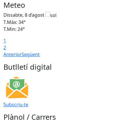
Meteo
Dissabte, 8 d’agost
D
T.Màx: 34°
T
T.Min: 24°
T
1
2
Anterior
Següent
Butlletí digital
Subscriu-te
Plànol / Carrers