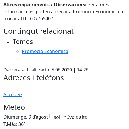
Altres requeriments / Observacions:
Per a més
informació, es poden adreçar a Promoció Econòmica o
trucar al tf. 607765407
Contingut relacionat
Temes
Promoció Econòmica
Facebook
X
Darrera actualització: 5.06.2020 | 14:26
Adreces i telèfons
Accedeix
Meteo
Diumenge, 9 d’agost
D
T.Màx: 36°
T