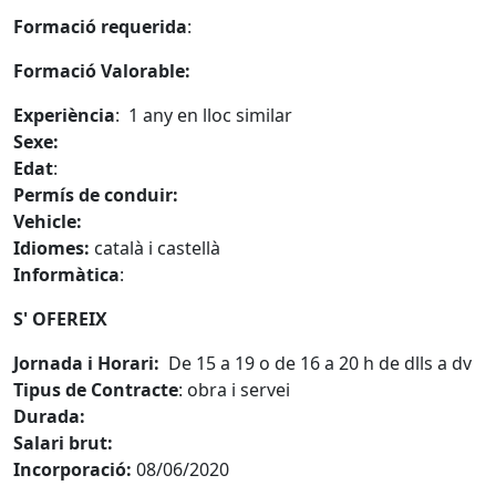
Formació requerida
:
Formació Valorable:
Experiència
: 1 any en lloc similar
Sexe:
Edat
:
Permís de conduir:
Vehicle:
Idiomes:
català i castellà
Informàtica
:
S' OFEREIX
Jornada i Horari:
De 15 a 19 o de 16 a 20 h de dlls a dv
Tipus de Contracte
: obra i servei
Durada:
Salari brut:
Incorporació:
08/06/2020