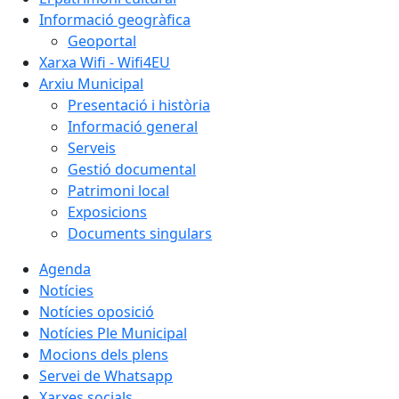
Informació geogràfica
Geoportal
Xarxa Wifi - Wifi4EU
Arxiu Municipal
Presentació i història
Informació general
Serveis
Gestió documental
Patrimoni local
Exposicions
Documents singulars
Agenda
Notícies
Notícies oposició
Notícies Ple Municipal
Mocions dels plens
Servei de Whatsapp
Xarxes socials