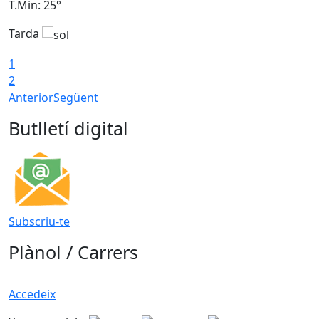
T.Min: 25°
T
Tarda
T
1
2
Anterior
Següent
Butlletí digital
Subscriu-te
Plànol / Carrers
Accedeix