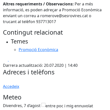
Altres requeriments / Observacions:
Per a més
informació, es poden adreçar a Promoció Econòmica
enviant un correu a romerove@sesrovires.cat o
trucant al telèfon 937713017
Contingut relacionat
Temes
Promoció Econòmica
Facebook
X
Darrera actualització: 20.07.2020 | 14:40
Adreces i telèfons
Accedeix
Meteo
Divendres, 7 d’agost
D