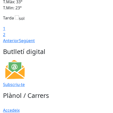
T.Màx: 33°
T
T.Min: 23°
T
Tarda
1
2
Anterior
Següent
Butlletí digital
Subscriu-te
Plànol / Carrers
Accedeix