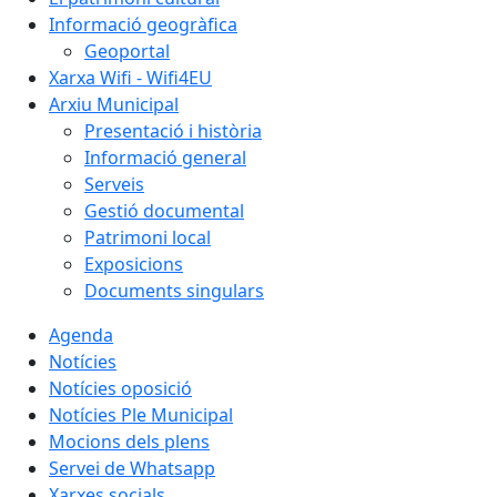
Informació geogràfica
Geoportal
Xarxa Wifi - Wifi4EU
Arxiu Municipal
Presentació i història
Informació general
Serveis
Gestió documental
Patrimoni local
Exposicions
Documents singulars
Agenda
Notícies
Notícies oposició
Notícies Ple Municipal
Mocions dels plens
Servei de Whatsapp
Xarxes socials