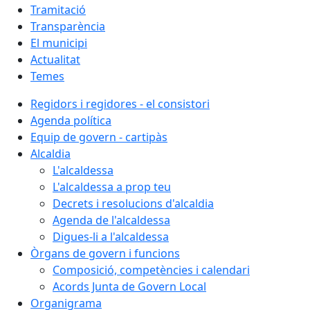
Tramitació
Transparència
El municipi
Actualitat
Temes
Regidors i regidores - el consistori
Agenda política
Equip de govern - cartipàs
Alcaldia
L'alcaldessa
L'alcaldessa a prop teu
Decrets i resolucions d'alcaldia
Agenda de l'alcaldessa
Digues-li a l'alcaldessa
Òrgans de govern i funcions
Composició, competències i calendari
Acords Junta de Govern Local
Organigrama