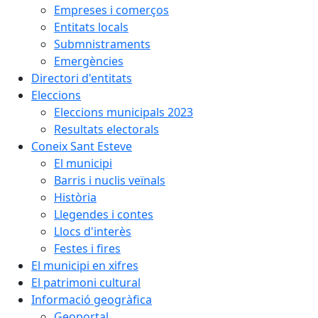
Empreses i comerços
Entitats locals
Submnistraments
Emergències
Directori d'entitats
Eleccions
Eleccions municipals 2023
Resultats electorals
Coneix Sant Esteve
El municipi
Barris i nuclis veïnals
Història
Llegendes i contes
Llocs d'interès
Festes i fires
El municipi en xifres
El patrimoni cultural
Informació geogràfica
Geoportal