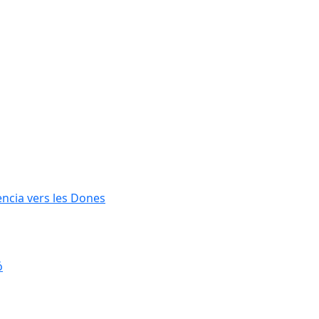
lència vers les Dones
ó