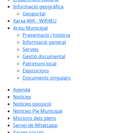
Informació geogràfica
Geoportal
Xarxa Wifi - Wifi4EU
Arxiu Municipal
Presentació i història
Informació general
Serveis
Gestió documental
Patrimoni local
Exposicions
Documents singulars
Agenda
Notícies
Notícies oposició
Notícies Ple Municipal
Mocions dels plens
Servei de Whatsapp
Xarxes socials