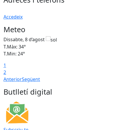
Accedeix
Meteo
Dissabte, 8 d’agost
D
T.Màx: 34°
T
T.Min: 24°
T
1
2
Anterior
Següent
Butlletí digital
Subscriu-te