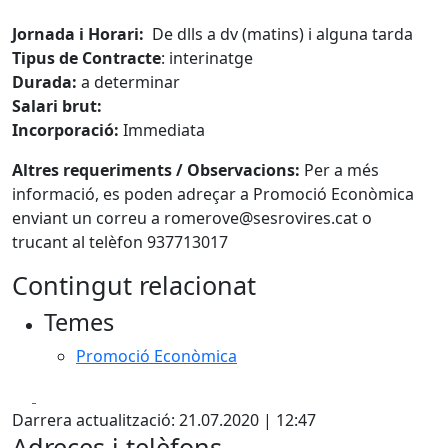
Jornada i Horari:
De dlls a dv (matins) i alguna tarda
Tipus de Contracte
: interinatge
Durada:
a determinar
Salari brut:
Incorporació:
Immediata
Altres requeriments / Observacions:
Per a més
informació, es poden adreçar a Promoció Econòmica
enviant un correu a romerove@sesrovires.cat o
trucant al telèfon 937713017
Contingut relacionat
Temes
Promoció Econòmica
Facebook
X
Darrera actualització: 21.07.2020 | 12:47
Adreces i telèfons