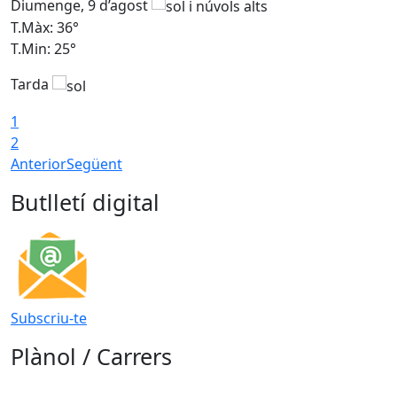
Diumenge, 9 d’agost
D
T.Màx: 36°
T
T.Min: 25°
T
Tarda
T
1
2
Anterior
Següent
Butlletí digital
Subscriu-te
Plànol / Carrers