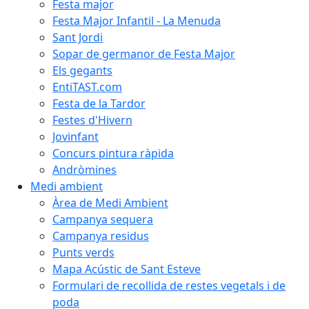
Festa major
Festa Major Infantil - La Menuda
Sant Jordi
Sopar de germanor de Festa Major
Els gegants
EntiTAST.com
Festa de la Tardor
Festes d'Hivern
Jovinfant
Concurs pintura ràpida
Andròmines
Medi ambient
Àrea de Medi Ambient
Campanya sequera
Campanya residus
Punts verds
Mapa Acústic de Sant Esteve
Formulari de recollida de restes vegetals i de
poda