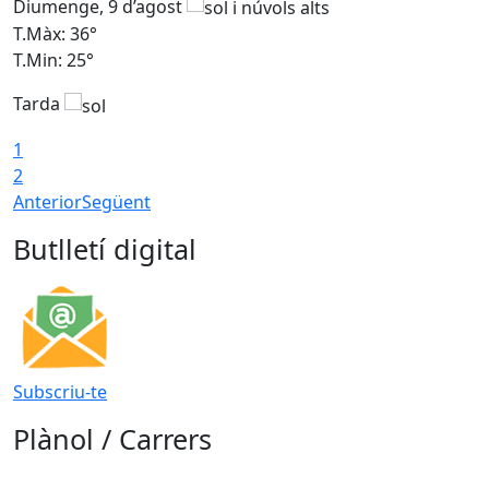
Diumenge, 9 d’agost
D
T.Màx: 36°
T
T.Min: 25°
T
Tarda
T
1
2
Anterior
Següent
Butlletí digital
Subscriu-te
Plànol / Carrers