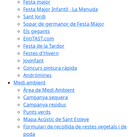
Festa major
Festa Major Infantil - La Menuda
Sant Jordi
Sopar de germanor de Festa Major
Els gegants
EntiTAST.com
Festa de la Tardor
Festes d'Hivern
Jovinfant
Concurs pintura ràpida
Andròmines
Medi ambient
Àrea de Medi Ambient
Campanya sequera
Campanya residus
Punts verds
Mapa Acústic de Sant Esteve
Formulari de recollida de restes vegetals i de
poda