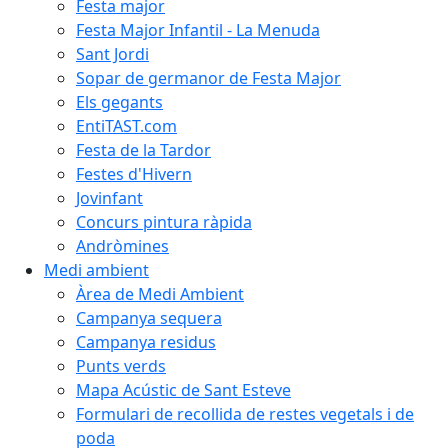
Festa major
Festa Major Infantil - La Menuda
Sant Jordi
Sopar de germanor de Festa Major
Els gegants
EntiTAST.com
Festa de la Tardor
Festes d'Hivern
Jovinfant
Concurs pintura ràpida
Andròmines
Medi ambient
Àrea de Medi Ambient
Campanya sequera
Campanya residus
Punts verds
Mapa Acústic de Sant Esteve
Formulari de recollida de restes vegetals i de
poda