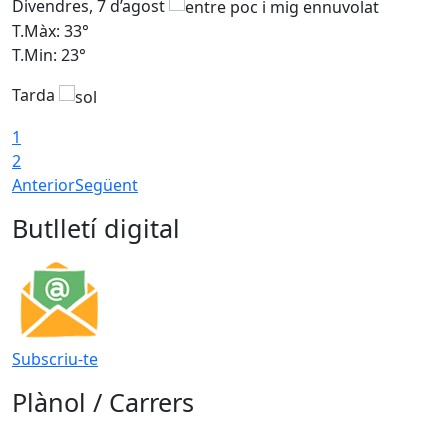
Divendres, 7 d’agost
D
T.Màx: 33°
T
T.Min: 23°
T
Tarda
1
2
Anterior
Següent
Butlletí digital
Subscriu-te
Plànol / Carrers