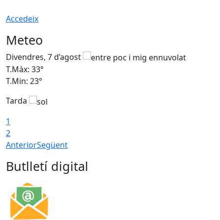
Accedeix
Meteo
Divendres, 7 d’agost
D
T.Màx: 33°
T
T.Min: 23°
T
Tarda
1
2
Anterior
Següent
Butlletí digital