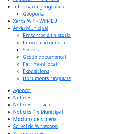
Informació geogràfica
Geoportal
Xarxa Wifi - Wifi4EU
Arxiu Municipal
Presentació i història
Informació general
Serveis
Gestió documental
Patrimoni local
Exposicions
Documents singulars
Agenda
Notícies
Notícies oposició
Notícies Ple Municipal
Mocions dels plens
Servei de Whatsapp
Xarxes socials