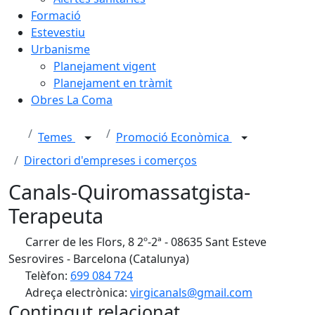
Formació
Estevestiu
Urbanisme
Planejament vigent
Planejament en tràmit
Obres La Coma
Temes
Promoció Econòmica
Directori d'empreses i comerços
Canals-Quiromassatgista-
Terapeuta
Carrer de les Flors, 8 2º-2ª - 08635 Sant Esteve
Sesrovires - Barcelona (Catalunya)
Telèfon:
699 084 724
Adreça electrònica:
virgicanals@gmail.com
Contingut relacionat