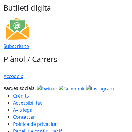
Butlletí digital
Subscriu-te
Plànol / Carrers
Accedeix
Xarxes socials:
Crèdits
Accessibilitat
Avís legal
Contactar
Política de privacitat
Panell de configuració