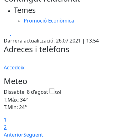
Temes
Promoció Econòmica
Facebook
X
Darrera actualització: 26.07.2021 | 13:54
Adreces i telèfons
Accedeix
Meteo
Dissabte, 8 d’agost
D
T.Màx: 34°
T
T.Min: 24°
T
1
2
Anterior
Següent