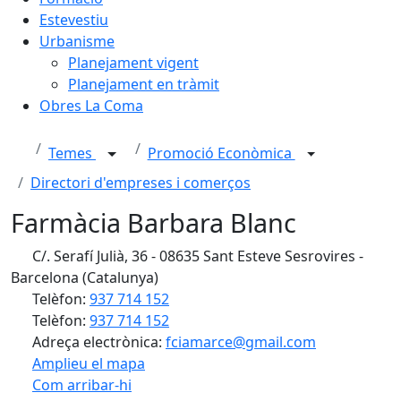
Estevestiu
Urbanisme
Planejament vigent
Planejament en tràmit
Obres La Coma
Temes
Promoció Econòmica
Directori d'empreses i comerços
Farmàcia Barbara Blanc
C/. Serafí Julià, 36 - 08635 Sant Esteve Sesrovires -
Barcelona (Catalunya)
Telèfon:
937 714 152
Telèfon:
937 714 152
Adreça electrònica:
fciamarce@gmail.com
Amplieu el mapa
Com arribar-hi
Leaflet
| ©
OpenStreetMap
contributors