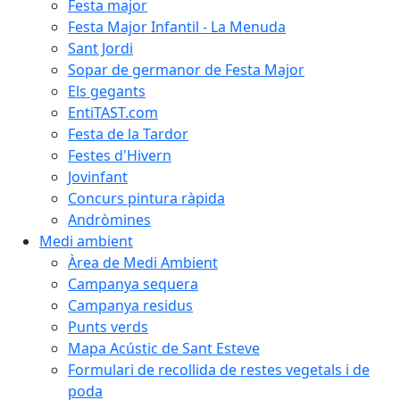
Festa major
Festa Major Infantil - La Menuda
Sant Jordi
Sopar de germanor de Festa Major
Els gegants
EntiTAST.com
Festa de la Tardor
Festes d'Hivern
Jovinfant
Concurs pintura ràpida
Andròmines
Medi ambient
Àrea de Medi Ambient
Campanya sequera
Campanya residus
Punts verds
Mapa Acústic de Sant Esteve
Formulari de recollida de restes vegetals i de
poda