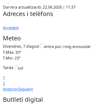
Facebook
X
+
Darrera actualització: 22.06.2026 | 11:37
−
Adreces i telèfons
Accedeix
Meteo
Divendres, 7 d’agost
D
T.Màx: 33°
T
T.Min: 23°
T
Tarda
1
2
Anterior
Següent
Butlletí digital