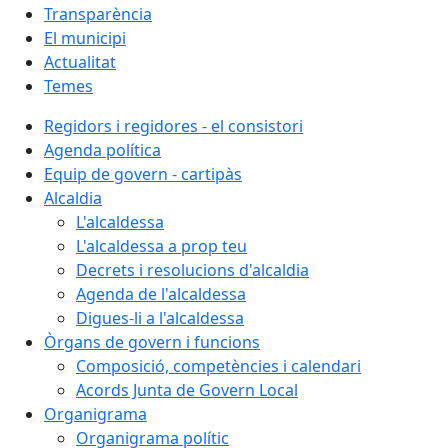
Transparència
El municipi
Actualitat
Temes
Regidors i regidores - el consistori
Agenda política
Equip de govern - cartipàs
Alcaldia
L'alcaldessa
L'alcaldessa a prop teu
Decrets i resolucions d'alcaldia
Agenda de l'alcaldessa
Digues-li a l'alcaldessa
Òrgans de govern i funcions
Composició, competències i calendari
Acords Junta de Govern Local
Organigrama
Organigrama polític