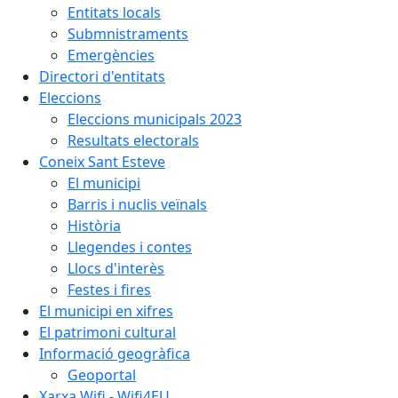
Entitats locals
Submnistraments
Emergències
Directori d'entitats
Eleccions
Eleccions municipals 2023
Resultats electorals
Coneix Sant Esteve
El municipi
Barris i nuclis veïnals
Història
Llegendes i contes
Llocs d'interès
Festes i fires
El municipi en xifres
El patrimoni cultural
Informació geogràfica
Geoportal
Xarxa Wifi - Wifi4EU