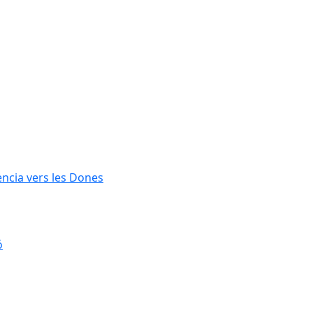
lència vers les Dones
ó