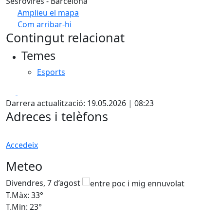
Sesrovires - Barcelona
Amplieu el mapa
Com arribar-hi
Leaflet
| ©
OpenStreetMap
contributors
Contingut relacionat
+
Temes
−
Esports
Facebook
X
Darrera actualització: 19.05.2026 | 08:23
Adreces i telèfons
Accedeix
Meteo
Divendres, 7 d’agost
D
T.Màx: 33°
T
T.Min: 23°
T