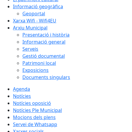
Informació geogràfica
Geoportal
Xarxa Wifi - Wifi4EU
Arxiu Municipal
Presentació i història
Informació general
Serveis
Gestió documental
Patrimoni local
Exposicions
Documents singulars
Agenda
Notícies
Notícies oposició
Notícies Ple Municipal
Mocions dels plens
Servei de Whatsapp
Xarxes socials