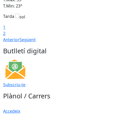
T.Min: 23°
T
Tarda
1
2
Anterior
Següent
Butlletí digital
Subscriu-te
Plànol / Carrers
Accedeix