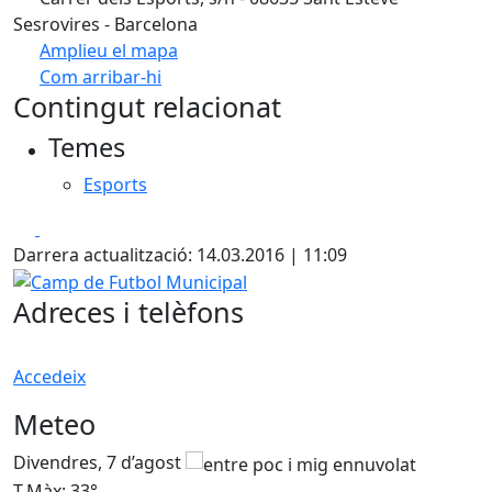
Sesrovires - Barcelona
Amplieu el mapa
Com arribar-hi
Leaflet
| ©
OpenStreetMap
contributors
Contingut relacionat
+
Temes
−
Esports
Facebook
X
Darrera actualització: 14.03.2016 | 11:09
Camp de Futbol Municipal
Adreces i telèfons
Accedeix
Meteo
Divendres, 7 d’agost
D
T.Màx: 33°
T