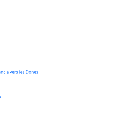
lència vers les Dones
ó