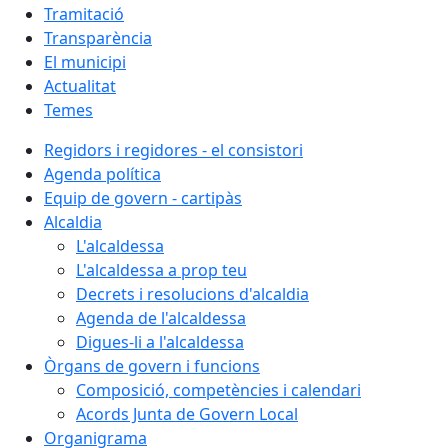
Tramitació
Transparència
El municipi
Actualitat
Temes
Regidors i regidores - el consistori
Agenda política
Equip de govern - cartipàs
Alcaldia
L'alcaldessa
L'alcaldessa a prop teu
Decrets i resolucions d'alcaldia
Agenda de l'alcaldessa
Digues-li a l'alcaldessa
Òrgans de govern i funcions
Composició, competències i calendari
Acords Junta de Govern Local
Organigrama