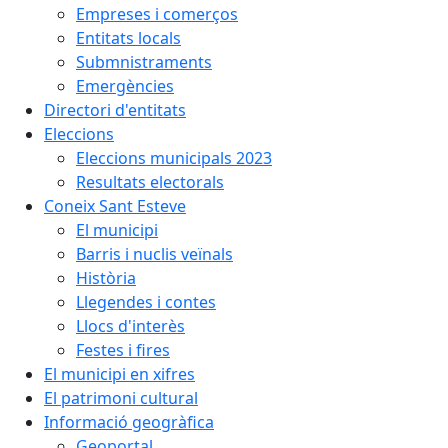
Empreses i comerços
Entitats locals
Submnistraments
Emergències
Directori d'entitats
Eleccions
Eleccions municipals 2023
Resultats electorals
Coneix Sant Esteve
El municipi
Barris i nuclis veïnals
Història
Llegendes i contes
Llocs d'interès
Festes i fires
El municipi en xifres
El patrimoni cultural
Informació geogràfica
Geoportal