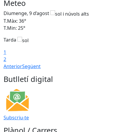
Meteo
Diumenge, 9 d’agost
D
T.Màx: 36°
T
T.Min: 25°
T
Tarda
T
1
2
Anterior
Següent
Butlletí digital
Subscriu-te
Plànol / Carrers