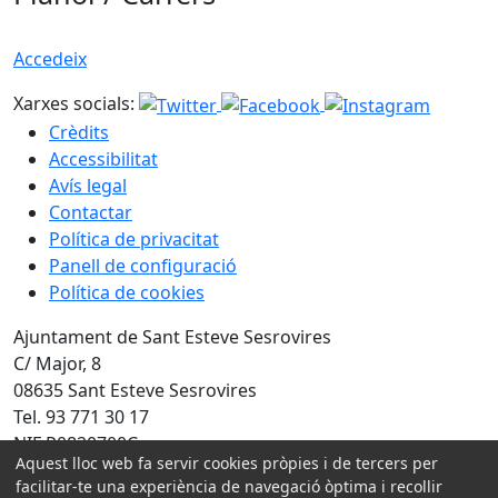
Accedeix
Xarxes socials:
Crèdits
Accessibilitat
Avís legal
Contactar
Política de privacitat
Panell de configuració
Política de cookies
Ajuntament de Sant Esteve Sesrovires
C/ Major, 8
08635 Sant Esteve Sesrovires
Tel. 93 771 30 17
NIF P0820700C
Aquest lloc web fa servir cookies pròpies i de tercers per
Amb la col·laboració de:
facilitar-te una experiència de navegació òptima i recollir