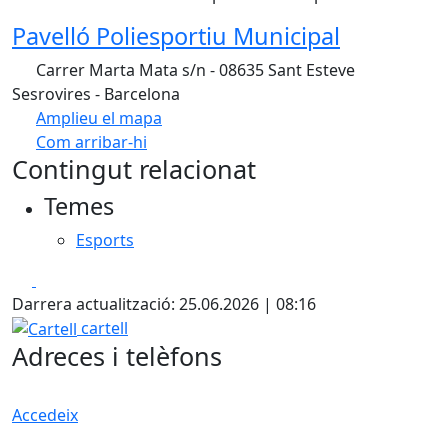
Pavelló Poliesportiu Municipal
Carrer Marta Mata s/n - 08635 Sant Esteve
Sesrovires - Barcelona
Amplieu el mapa
Com arribar-hi
Leaflet
| ©
OpenStreetMap
contributors
Contingut relacionat
+
Temes
−
Esports
Facebook
X
Darrera actualització: 25.06.2026 | 08:16
Cartell
cartell
Adreces i telèfons
Accedeix