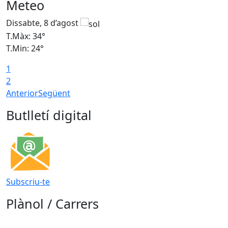
Meteo
Dissabte, 8 d’agost
D
T.Màx: 34°
T
T.Min: 24°
T
1
2
Anterior
Següent
Butlletí digital
Subscriu-te
Plànol / Carrers