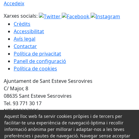
Accedeix
Xarxes socials:
Crèdits
Accessibilitat
Avís legal
Contactar
Política de privacitat
Panell de configuració
Política de cookies
Ajuntament de Sant Esteve Sesrovires
C/ Major, 8
08635 Sant Esteve Sesrovires
Tel. 93 771 30 17
NIF P0820700C
Aquest lloc web fa servir cookies pròpies i de tercers per
facilitar-te una experiència de navegació òptima i recollir
Amb la col·laboració de:
informació anònima per millorar i adaptar-nos a les teves
preferències i pautes de navegació. Navegar sense acceptar