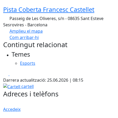
Pista Coberta Francesc Castellet
Passeig de Les Oliveres, s/n - 08635 Sant Esteve
Sesrovires - Barcelona
Amplieu el mapa
Com arribar-hi
Leaflet
| ©
OpenStreetMap
contributors
Contingut relacionat
+
Temes
−
Esports
Facebook
X
Darrera actualització: 25.06.2026 | 08:15
Cartell
cartell
Adreces i telèfons
Accedeix