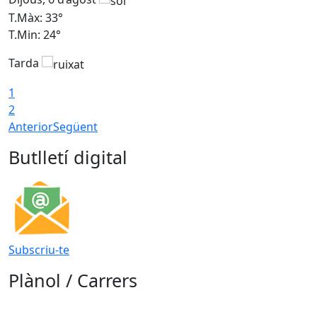
T.Màx: 33°
T
T.Min: 24°
T
Tarda
1
2
Anterior
Següent
Butlletí digital
Subscriu-te
Plànol / Carrers