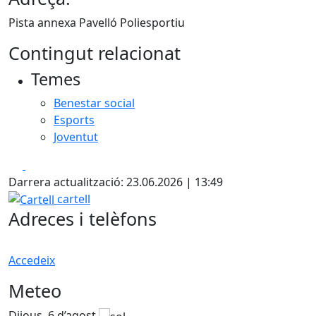
Pista annexa Pavelló Poliesportiu
Contingut relacionat
Temes
Benestar social
Esports
Joventut
Facebook
X
Darrera actualització: 23.06.2026 | 13:49
Cartell
cartell
Adreces i telèfons
Accedeix
Meteo
Dijous, 6 d’agost
D