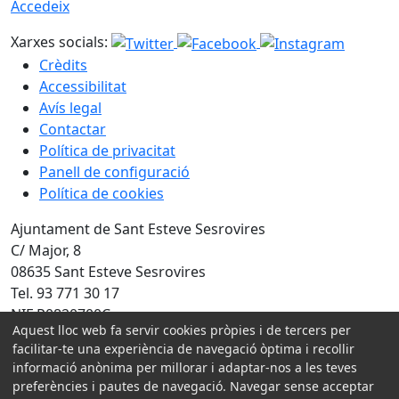
Accedeix
Xarxes socials:
Crèdits
Accessibilitat
Avís legal
Contactar
Política de privacitat
Panell de configuració
Política de cookies
Ajuntament de Sant Esteve Sesrovires
C/ Major, 8
08635 Sant Esteve Sesrovires
Tel. 93 771 30 17
NIF P0820700C
Aquest lloc web fa servir cookies pròpies i de tercers per
Amb la col·laboració de:
facilitar-te una experiència de navegació òptima i recollir
informació anònima per millorar i adaptar-nos a les teves
preferències i pautes de navegació. Navegar sense acceptar