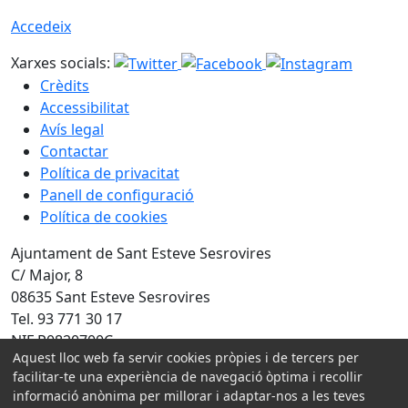
Accedeix
Xarxes socials:
Crèdits
Accessibilitat
Avís legal
Contactar
Política de privacitat
Panell de configuració
Política de cookies
Ajuntament de Sant Esteve Sesrovires
C/ Major, 8
08635 Sant Esteve Sesrovires
Tel. 93 771 30 17
NIF P0820700C
Aquest lloc web fa servir cookies pròpies i de tercers per
Amb la col·laboració de:
facilitar-te una experiència de navegació òptima i recollir
informació anònima per millorar i adaptar-nos a les teves