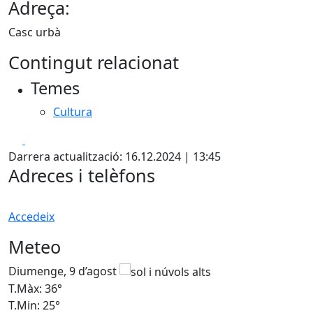
Adreça:
Casc urbà
Contingut relacionat
Temes
Cultura
Facebook
X
Darrera actualització: 16.12.2024 | 13:45
Adreces i telèfons
Accedeix
Meteo
Diumenge, 9 d’agost
D
T.Màx: 36°
T
T.Min: 25°
T