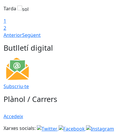
Tarda
T
1
2
Anterior
Següent
Butlletí digital
Subscriu-te
Plànol / Carrers
Accedeix
Xarxes socials: