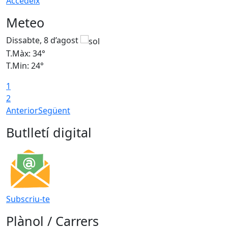
Accedeix
Meteo
Dissabte, 8 d’agost
D
T.Màx: 34°
T
T.Min: 24°
T
1
2
Anterior
Següent
Butlletí digital
Subscriu-te
Plànol / Carrers