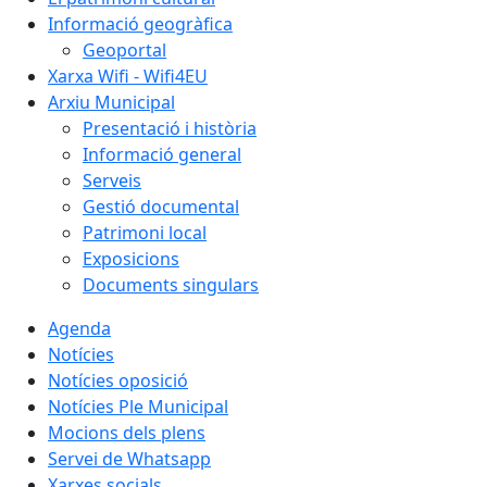
Informació geogràfica
Geoportal
Xarxa Wifi - Wifi4EU
Arxiu Municipal
Presentació i història
Informació general
Serveis
Gestió documental
Patrimoni local
Exposicions
Documents singulars
Agenda
Notícies
Notícies oposició
Notícies Ple Municipal
Mocions dels plens
Servei de Whatsapp
Xarxes socials