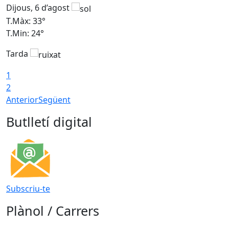
Dijous, 6 d’agost
D
T.Màx: 33°
T
T.Min: 24°
T
Tarda
1
2
Anterior
Següent
Butlletí digital
Subscriu-te
Plànol / Carrers