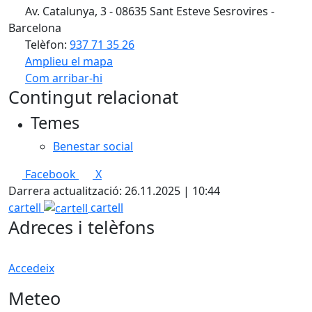
Av. Catalunya, 3 - 08635 Sant Esteve Sesrovires -
Barcelona
Telèfon:
937 71 35 26
Amplieu el mapa
Com arribar-hi
Leaflet
| ©
OpenStreetMap
contributors
Contingut relacionat
+
Temes
−
Benestar social
Facebook
X
Darrera actualització: 26.11.2025 | 10:44
cartell
cartell
Adreces i telèfons
Accedeix
Meteo