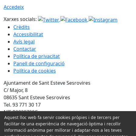
Accedeix
Xarxes socials:
Crèdits
Accessibilitat
Avís legal
Contactar
Política de privacitat
Panell de configuració
Política de cookies
Ajuntament de Sant Esteve Sesrovires
C/ Major, 8
08635 Sant Esteve Sesrovires
Tel. 93 771 30 17
NIF P0820700C
Aquest lloc web fa servir cookies pròpies i de tercers per
Amb la col·laboració de:
facilitar-te una experiència de navegació òptima i recollir
informació anònima per millorar i adaptar-nos a les teves