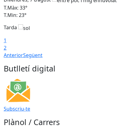
T.Màx: 33°
T
T.Min: 23°
T
Tarda
1
2
Anterior
Següent
Butlletí digital
Subscriu-te
Plànol / Carrers