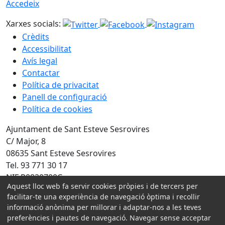
Accedeix
Xarxes socials:
Crèdits
Accessibilitat
Avís legal
Contactar
Política de privacitat
Panell de configuració
Política de cookies
Ajuntament de Sant Esteve Sesrovires
C/ Major, 8
08635 Sant Esteve Sesrovires
Tel. 93 771 30 17
NIF P0820700C
Aquest lloc web fa servir cookies pròpies i de tercers per
Amb la col·laboració de:
facilitar-te una experiència de navegació òptima i recollir
informació anònima per millorar i adaptar-nos a les teves
preferències i pautes de navegació. Navegar sense acceptar