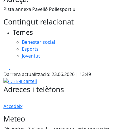
Pista annexa Pavelló Poliesportiu
Contingut relacionat
Temes
Benestar social
Esports
Joventut
Facebook
X
Darrera actualització: 23.06.2026 | 13:49
Cartell
cartell
Adreces i telèfons
Accedeix
Meteo
Divendres, 7 d’agost
D