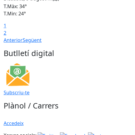
T.Màx: 34°
T
T.Min: 24°
T
1
2
Anterior
Següent
Butlletí digital
Subscriu-te
Plànol / Carrers
Accedeix