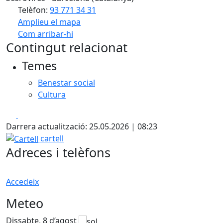
Telèfon:
93 771 34 31
Amplieu el mapa
Com arribar-hi
Leaflet
| ©
OpenStreetMap
contributors
Contingut relacionat
+
Temes
−
Benestar social
Cultura
Facebook
X
Darrera actualització: 25.05.2026 | 08:23
Cartell
cartell
Adreces i telèfons
Accedeix
Meteo
Dissabte, 8 d’agost
D