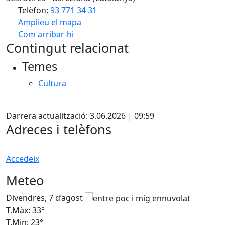
Telèfon:
93 771 34 31
Amplieu el mapa
Com arribar-hi
Leaflet
| ©
OpenStreetMap
contributors
Contingut relacionat
+
Temes
−
Cultura
Facebook
X
Darrera actualització: 3.06.2026 | 09:59
Adreces i telèfons
Accedeix
Meteo
Divendres, 7 d’agost
D
T.Màx: 33°
T
T.Min: 23°
T