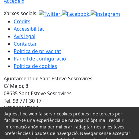
Accedeix
Xarxes socials:
Crèdits
Accessibilitat
Avís legal
Contactar
Política de privacitat
Panell de configuració
Política de cookies
Ajuntament de Sant Esteve Sesrovires
C/ Major, 8
08635 Sant Esteve Sesrovires
Tel. 93 771 30 17
NIF P0820700C
Aquest lloc web fa servir cookies pròpies i de tercers per
facilitar-te una experiència de navegació òptima i recollir
Amb la col·laboració de:
informació anònima per millorar i adaptar-nos a les teves
preferències i pautes de navegació. Navegar sense acceptar