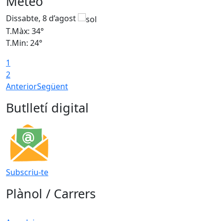
Meteo
Dissabte, 8 d’agost
D
T.Màx: 34°
T
T.Min: 24°
T
1
2
Anterior
Següent
Butlletí digital
Subscriu-te
Plànol / Carrers