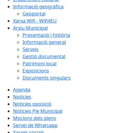
Informació geogràfica
Geoportal
Xarxa Wifi - Wifi4EU
Arxiu Municipal
Presentació i història
Informació general
Serveis
Gestió documental
Patrimoni local
Exposicions
Documents singulars
Agenda
Notícies
Notícies oposició
Notícies Ple Municipal
Mocions dels plens
Servei de Whatsapp
Xarxes socials