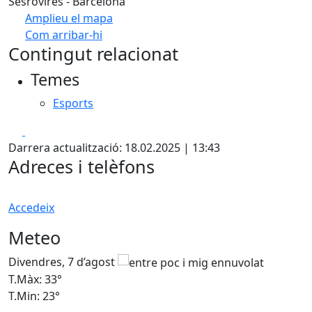
Sesrovires - Barcelona
Amplieu el mapa
Com arribar-hi
Leaflet
| ©
OpenStreetMap
contributors
Contingut relacionat
+
Temes
−
Esports
Facebook
X
Darrera actualització: 18.02.2025 | 13:43
Adreces i telèfons
Accedeix
Meteo
Divendres, 7 d’agost
D
T.Màx: 33°
T
T.Min: 23°
T