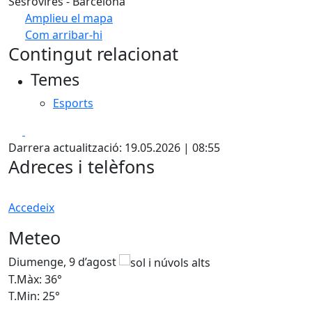
Sesrovires - Barcelona
Amplieu el mapa
Com arribar-hi
Leaflet
| ©
OpenStreetMap
contributors
Contingut relacionat
+
Temes
−
Esports
Facebook
X
Darrera actualització: 19.05.2026 | 08:55
Adreces i telèfons
Accedeix
Meteo
Diumenge, 9 d’agost
D
T.Màx: 36°
T
T.Min: 25°
T