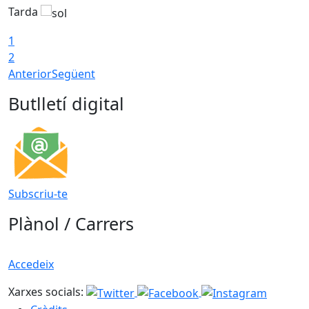
Tarda
T
1
2
Anterior
Següent
Butlletí digital
Subscriu-te
Plànol / Carrers
Accedeix
Xarxes socials: