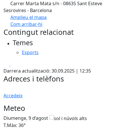
Carrer Marta Mata s/n - 08635 Sant Esteve
Sesrovires - Barcelona
Amplieu el mapa
Com arribar-hi
Leaflet
| ©
OpenStreetMap
contributors
Contingut relacionat
+
Temes
−
Esports
Facebook
X
Darrera actualització: 30.09.2025 | 12:35
Adreces i telèfons
Accedeix
Meteo
Diumenge, 9 d’agost
D
T.Màx: 36°
T