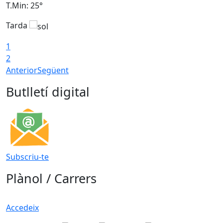
T.Min: 25°
T
Tarda
T
1
2
Anterior
Següent
Butlletí digital
Subscriu-te
Plànol / Carrers
Accedeix