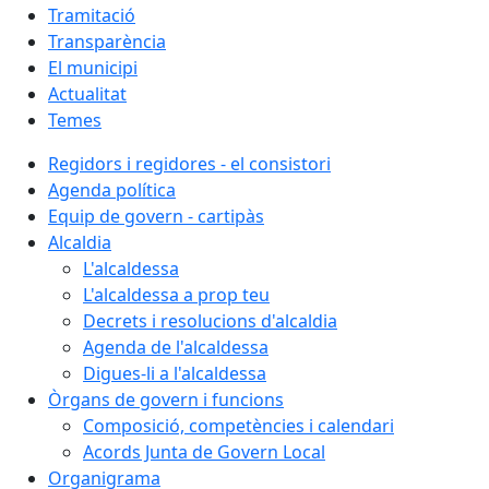
Tramitació
Transparència
El municipi
Actualitat
Temes
Regidors i regidores - el consistori
Agenda política
Equip de govern - cartipàs
Alcaldia
L'alcaldessa
L'alcaldessa a prop teu
Decrets i resolucions d'alcaldia
Agenda de l'alcaldessa
Digues-li a l'alcaldessa
Òrgans de govern i funcions
Composició, competències i calendari
Acords Junta de Govern Local
Organigrama