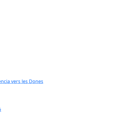
lència vers les Dones
ó