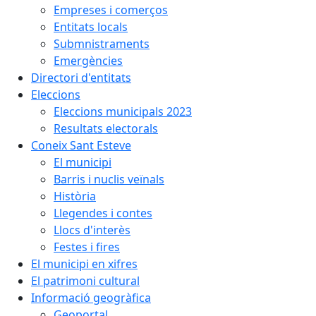
Empreses i comerços
Entitats locals
Submnistraments
Emergències
Directori d'entitats
Eleccions
Eleccions municipals 2023
Resultats electorals
Coneix Sant Esteve
El municipi
Barris i nuclis veïnals
Història
Llegendes i contes
Llocs d'interès
Festes i fires
El municipi en xifres
El patrimoni cultural
Informació geogràfica
Geoportal