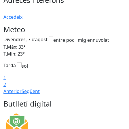
Adreces i telèfons
Accedeix
Meteo
Divendres, 7 d’agost
D
T.Màx: 33°
T
T.Min: 23°
T
Tarda
1
2
Anterior
Següent
Butlletí digital