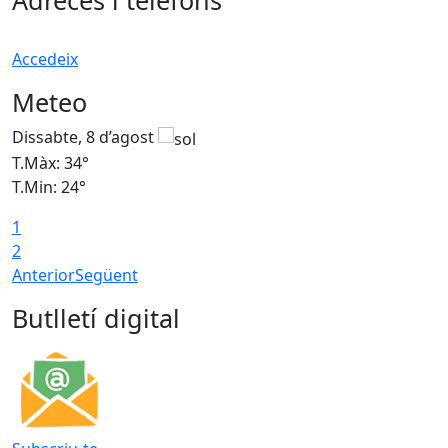
Adreces i telèfons
Accedeix
Meteo
Dissabte, 8 d’agost
D
T.Màx: 34°
T
T.Min: 24°
T
1
2
Anterior
Següent
Butlletí digital