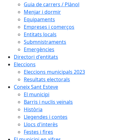
Guia de carrers / Plànol
Menjar i dormir
Equipaments
Empreses i comerços
Entitats locals
Submnistraments
Emergències
Directori d'entitats
Eleccions
Eleccions municipals 2023
Resultats electorals
Coneix Sant Esteve
El municipi
Barris i nuclis veïnals
Història
Llegendes i contes
Llocs d'interès
Festes i fires
El municipi en xifres