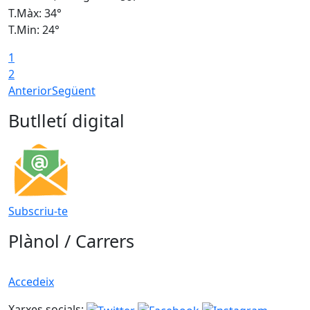
T.Màx: 34°
T
T.Min: 24°
T
1
2
Anterior
Següent
Butlletí digital
Subscriu-te
Plànol / Carrers
Accedeix
Xarxes socials: