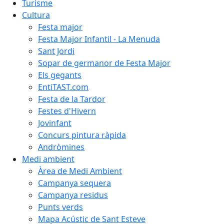
Turisme
Cultura
Festa major
Festa Major Infantil - La Menuda
Sant Jordi
Sopar de germanor de Festa Major
Els gegants
EntiTAST.com
Festa de la Tardor
Festes d'Hivern
Jovinfant
Concurs pintura ràpida
Andròmines
Medi ambient
Àrea de Medi Ambient
Campanya sequera
Campanya residus
Punts verds
Mapa Acústic de Sant Esteve