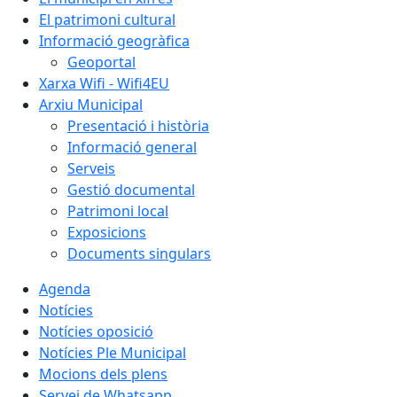
El patrimoni cultural
Informació geogràfica
Geoportal
Xarxa Wifi - Wifi4EU
Arxiu Municipal
Presentació i història
Informació general
Serveis
Gestió documental
Patrimoni local
Exposicions
Documents singulars
Agenda
Notícies
Notícies oposició
Notícies Ple Municipal
Mocions dels plens
Servei de Whatsapp