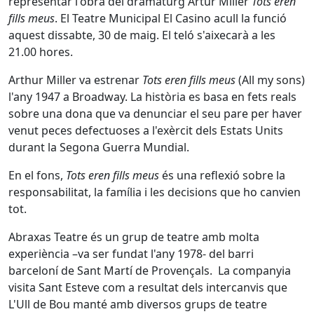
representar l'obra del dramaturg Artur Miller
Tots eren
fills meus
. El Teatre Municipal El Casino acull la funció
aquest dissabte, 30 de maig. El teló s'aixecarà a les
21.00 hores.
Arthur Miller va estrenar
Tots eren fills meus
(All my sons)
l'any 1947 a Broadway. La història es basa en fets reals
sobre una dona que va denunciar el seu pare per haver
venut peces defectuoses a l'exèrcit dels Estats Units
durant la Segona Guerra Mundial.
En el fons,
Tots eren fills meus
és una reflexió sobre la
responsabilitat, la família i les decisions que ho canvien
tot.
Abraxas Teatre és un grup de teatre amb molta
experiència –va ser fundat l'any 1978- del barri
barceloní de Sant Martí de Provençals. La companyia
visita Sant Esteve com a resultat dels intercanvis que
L'Ull de Bou manté amb diversos grups de teatre