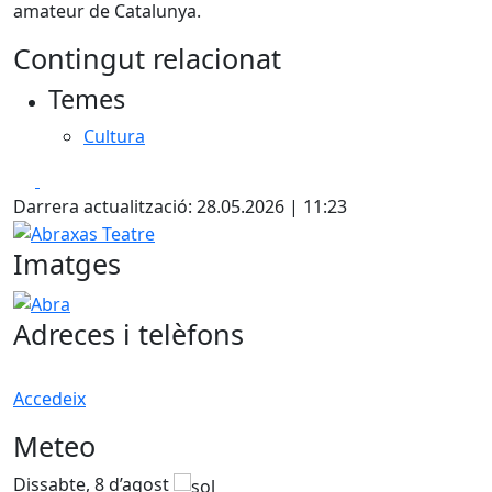
amateur de Catalunya.
Contingut relacionat
Temes
Cultura
Facebook
X
Darrera actualització: 28.05.2026 | 11:23
Abraxas Teatre
Imatges
Abra
Adreces i telèfons
Accedeix
Meteo
Dissabte, 8 d’agost
D