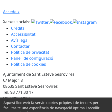
Accedeix
Xarxes socials:
Crèdits
Accessibilitat
Avís legal
Contactar
Política de privacitat
Panell de configuració
Política de cookies
Ajuntament de Sant Esteve Sesrovires
C/ Major, 8
08635 Sant Esteve Sesrovires
Tel. 93 771 30 17
NIF P0820700C
Aquest lloc web fa servir cookies pròpies i de tercers per
facilitar-te una experiència de navegació òptima i recollir
Amb la col·laboració de: