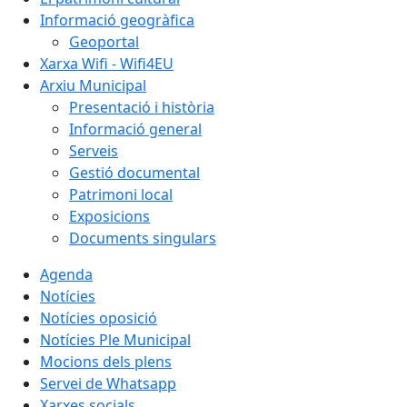
Informació geogràfica
Geoportal
Xarxa Wifi - Wifi4EU
Arxiu Municipal
Presentació i història
Informació general
Serveis
Gestió documental
Patrimoni local
Exposicions
Documents singulars
Agenda
Notícies
Notícies oposició
Notícies Ple Municipal
Mocions dels plens
Servei de Whatsapp
Xarxes socials