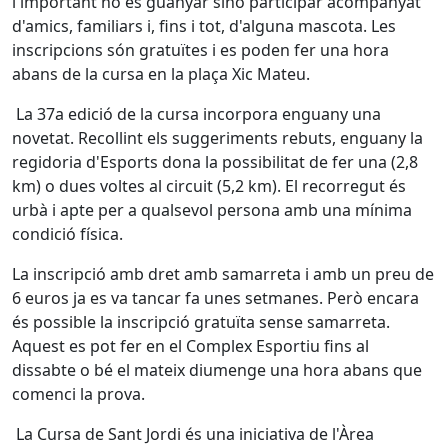
l'important no és guanyar sinó participar acompanyat
d'amics, familiars i, fins i tot, d'alguna mascota. Les
inscripcions són gratuïtes i es poden fer una hora
abans de la cursa en la plaça Xic Mateu.
La 37a edició de la cursa incorpora enguany una
novetat. Recollint els suggeriments rebuts, enguany la
regidoria d'Esports dona la possibilitat de fer una (2,8
km) o dues voltes al circuit (5,2 km). El recorregut és
urbà i apte per a qualsevol persona amb una mínima
condició física.
La inscripció amb dret amb samarreta i amb un preu de
6 euros ja es va tancar fa unes setmanes. Però encara
és possible la inscripció gratuïta sense samarreta.
Aquest es pot fer en el Complex Esportiu fins al
dissabte o bé el mateix diumenge una hora abans que
comenci la prova.
La Cursa de Sant Jordi és una iniciativa de l'Àrea