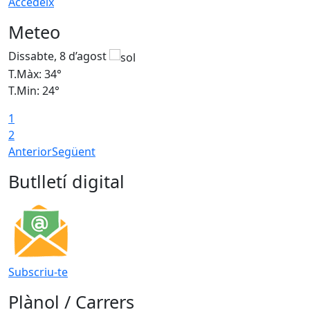
Accedeix
Meteo
Dissabte, 8 d’agost
D
T.Màx: 34°
T
T.Min: 24°
T
1
2
Anterior
Següent
Butlletí digital
Subscriu-te
Plànol / Carrers