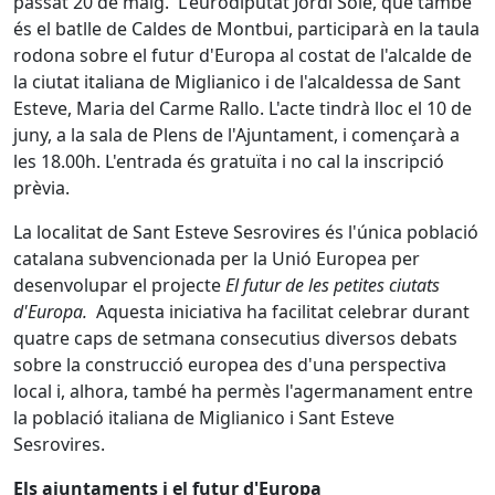
passat 20 de maig. L'eurodiputat Jordi Solé, que també
és el batlle de Caldes de Montbui, participarà en la taula
rodona sobre el futur d'Europa al costat de l'alcalde de
la ciutat italiana de Miglianico i de l'alcaldessa de Sant
Esteve, Maria del Carme Rallo. L'acte tindrà lloc el 10 de
juny, a la sala de Plens de l'Ajuntament, i començarà a
les 18.00h. L'entrada és gratuïta i no cal la inscripció
prèvia.
La localitat de Sant Esteve Sesrovires és l'única població
catalana subvencionada per la Unió Europea per
desenvolupar el projecte
El futur de les petites ciutats
d'Europa.
Aquesta iniciativa ha facilitat celebrar durant
quatre caps de setmana consecutius diversos debats
sobre la construcció europea des d'una perspectiva
local i, alhora, també ha permès l'agermanament entre
la població italiana de Miglianico i Sant Esteve
Sesrovires.
Els ajuntaments i el futur d'Europa