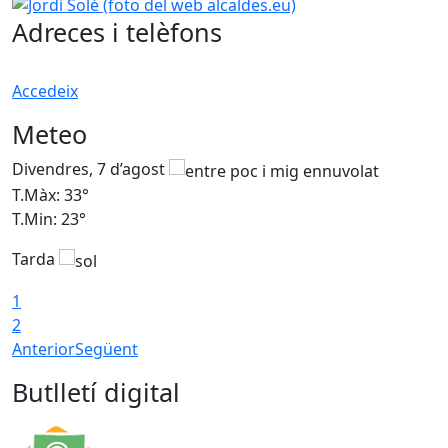
Jordi Solé (foto del web alcaldes.eu)
Adreces i telèfons
Accedeix
Meteo
Divendres, 7 d’agost
D
T.Màx: 33°
T
T.Min: 23°
T
Tarda
1
2
Anterior
Següent
Butlletí digital