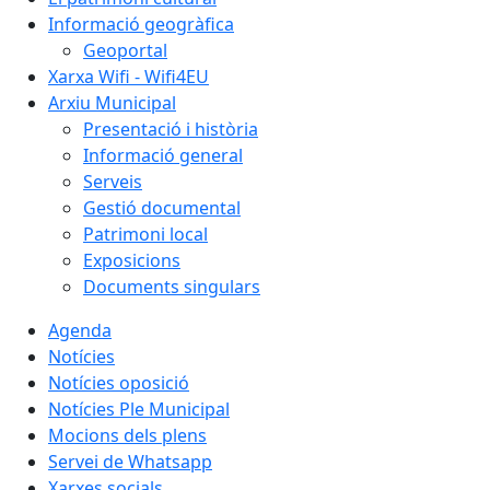
Informació geogràfica
Geoportal
Xarxa Wifi - Wifi4EU
Arxiu Municipal
Presentació i història
Informació general
Serveis
Gestió documental
Patrimoni local
Exposicions
Documents singulars
Agenda
Notícies
Notícies oposició
Notícies Ple Municipal
Mocions dels plens
Servei de Whatsapp
Xarxes socials