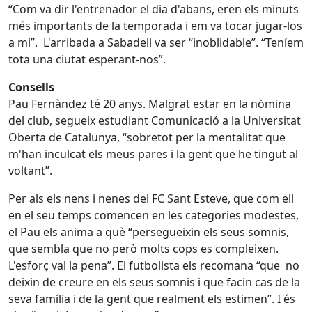
“Com va dir l'entrenador el dia d'abans, eren els minuts
més importants de la temporada i em va tocar jugar-los
a mi”. L'arribada a Sabadell va ser “inoblidable”. “Teníem
tota una ciutat esperant-nos”.
Consells
Pau Fernàndez té 20 anys. Malgrat estar en la nòmina
del club, segueix estudiant Comunicació a la Universitat
Oberta de Catalunya, “sobretot per la mentalitat que
m'han inculcat els meus pares i la gent que he tingut al
voltant”.
Per als els nens i nenes del FC Sant Esteve, que com ell
en el seu temps comencen en les categories modestes,
el Pau els anima a què “persegueixin els seus somnis,
que sembla que no però molts cops es compleixen.
L'esforç val la pena”. El futbolista els recomana “que no
deixin de creure en els seus somnis i que facin cas de la
seva família i de la gent que realment els estimen”. I és