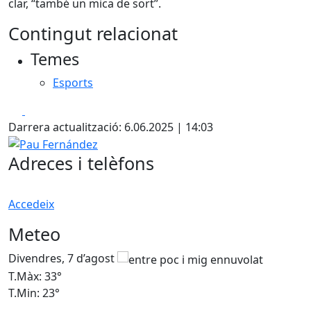
clar, “també un mica de sort”.
Contingut relacionat
Temes
Esports
Facebook
X
Darrera actualització: 6.06.2025 | 14:03
Pau Fernández
Adreces i telèfons
Accedeix
Meteo
Divendres, 7 d’agost
D
T.Màx: 33°
T
T.Min: 23°
T