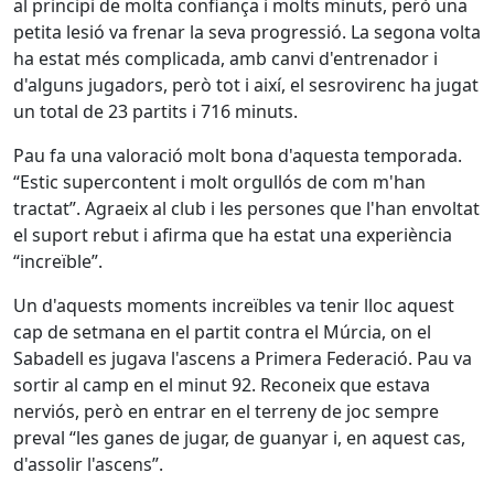
al principi de molta confiança i molts minuts, però una
petita lesió va frenar la seva progressió. La segona volta
ha estat més complicada, amb canvi d'entrenador i
d'alguns jugadors, però tot i així, el sesrovirenc ha jugat
un total de 23 partits i 716 minuts.
Pau fa una valoració molt bona d'aquesta temporada.
“Estic supercontent i molt orgullós de com m'han
tractat”. Agraeix al club i les persones que l'han envoltat
el suport rebut i afirma que ha estat una experiència
“increïble”.
Un d'aquests moments increïbles va tenir lloc aquest
cap de setmana en el partit contra el Múrcia, on el
Sabadell es jugava l'ascens a Primera Federació. Pau va
sortir al camp en el minut 92. Reconeix que estava
nerviós, però en entrar en el terreny de joc sempre
preval “les ganes de jugar, de guanyar i, en aquest cas,
d'assolir l'ascens”.